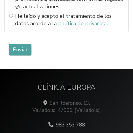
y/o actualizaciones
He leído y acepto el tratamiento de los
datos acorde a la
política de privacidad
Enviar
CLÍNICA EUROPA
San Ildefonso, 13,
Valladolid
,
47006
,
(Valladolid)
983 353 788