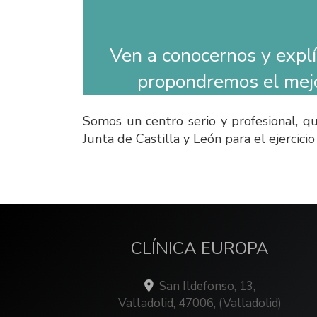
Ven a conocernos y expl
propondremos el mejor
Somos un centro serio y profesional, q
Junta de Castilla y León para el ejercic
CLÍNICA EUROPA
San Ildefonso, 13,
Valladolid
,
47006
,
(Valladolid)