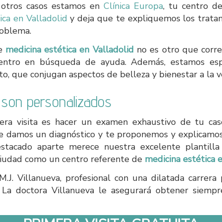
y otros casos estamos en
Clínica Europa
, tu centro d
tica en Valladolid
y deja que te expliquemos los trata
roblema.
de
medicina estética en Valladolid
no es otro que correg
entro en búsqueda de ayuda. Además, estamos espec
to, que conjugan aspectos de belleza y bienestar a la v
 son personalizados
ra visita es hacer un examen exhaustivo de tu caso
e damos un diagnóstico y te proponemos y explicamos
estacado aparte merece nuestra excelente plantilla
ciudad como un centro referente de
medicina estética 
M.J. Villanueva, profesional con una dilatada carrera p
. La doctora Villanueva le asegurará obtener siemp