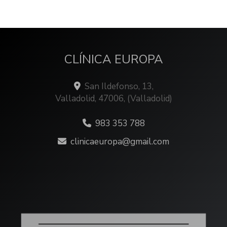
CLÍNICA EUROPA
San Ildefonso, 13,
Valladolid
,
47006
,
(Valladolid)
983 353 788
clinicaeuropa
gmail.com