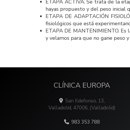
ETAPA ACTIVA. Se trata de la etap
hayas propuesto y del peso inicial 
ETAPA DE ADAPTACIÓN FISIOLÓGICA.
fisiológicos que está experimentan
ETAPA DE MANTENIMIENTO. Es la úl
y velamos para que no gane peso y 
CLÍNICA EUROPA
San Ildefonso, 13,
Valladolid
,
47006
,
(Valladolid)
983 353 788