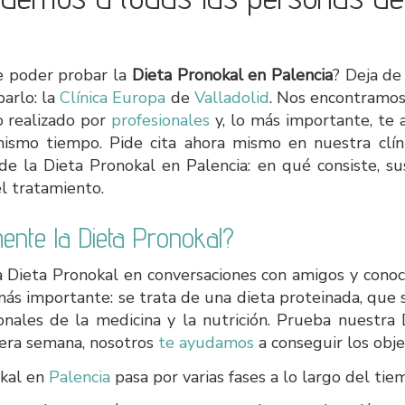
l
ue poder probar la
Dieta Pronokal en Palencia
? Deja de
barlo: la
Clínica Europa
de
Valladolid
. Nos encontramos 
o realizado por
profesionales
y, lo más importante, te
mismo tiempo. Pide cita ahora mismo en nuestra clí
e la Dieta Pronokal en Palencia: en qué consiste, su
l tratamiento.
nte la Dieta Pronokal?
 Dieta Pronokal en conversaciones con amigos y cono
ás importante: se trata de una dieta proteinada, que se
onales de la medicina y la nutrición. Prueba nuestra
mera semana, nosotros
te ayudamos
a conseguir los obj
okal en
Palencia
pasa por varias fases a lo largo del tie