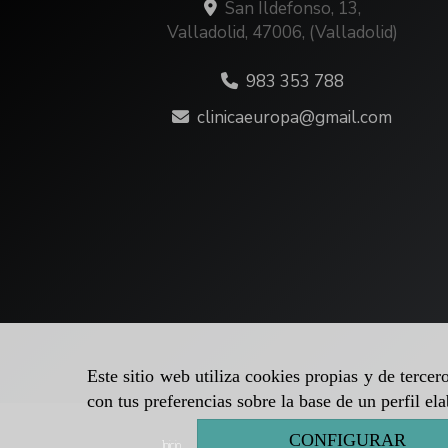
San Ildefonso, 13,
Valladolid
,
47006
,
(Valladolid)
983 353 788
clinicaeuropa
gmail.com
Este sitio web utiliza cookies propias y de terce
con tus preferencias sobre la base de un perfil el
CONFIGURAR
Inicio
Aviso legal
Política de cookies
Política de p