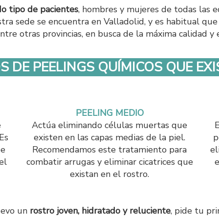
o tipo de pacientes
, hombres y mujeres de todas las 
stra sede se encuentra en Valladolid, y es habitual qu
ntre otras provincias, en busca de la máxima calidad y e
OS DE
PEELINGS QUÍMICOS
QUE EXI
PEELING MEDIO
e
Actúa eliminando células muertas que
E
 Es
existen en las capas medias de la piel.
p
de
Recomendamos este tratamiento para
el
el
combatir arrugas y eliminar cicatrices que
e
existan en el rostro.
uevo un
rostro joven, hidratado y reluciente
, pide tu pr