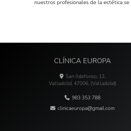
nuestros profesionales de la estética s
CLÍNICA EUROPA
San Ildefonso, 13,
Valladolid
,
47006
,
(Valladolid)
983 353 788
clinicaeuropa
gmail.com