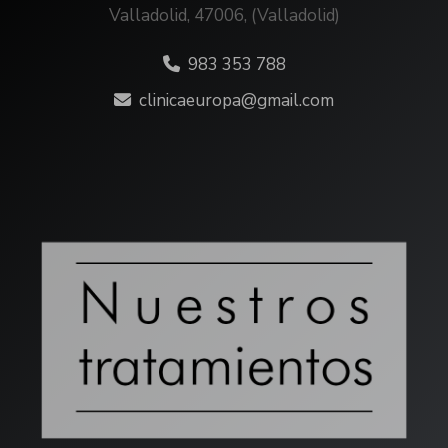
Valladolid
,
47006
,
(Valladolid)
983 353 788
clinicaeuropa
gmail.com