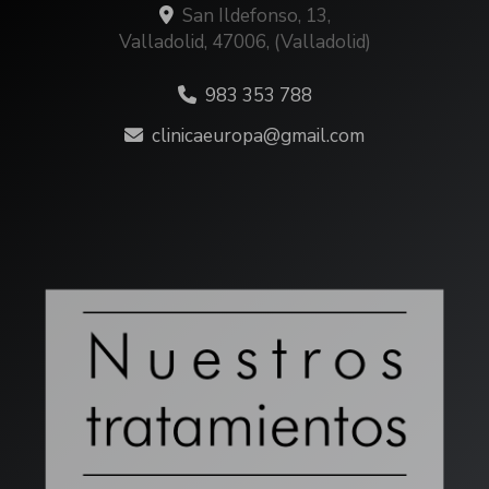
San Ildefonso, 13,
Valladolid
,
47006
,
(Valladolid)
983 353 788
clinicaeuropa
gmail.com