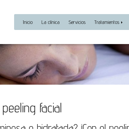
Inicio
La clínica
Servicios
Tratamientos
peeling facial
inosa e hidratada? ¡Con el peelin