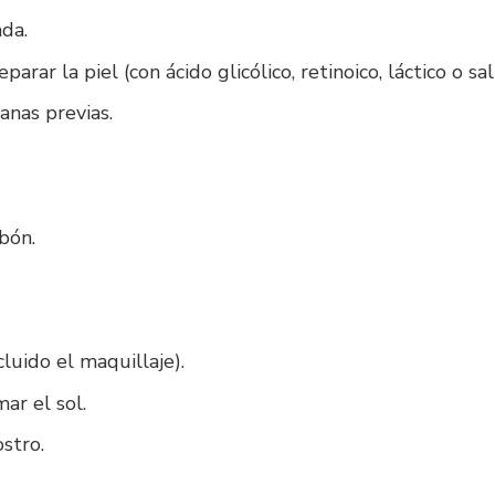
ada.
rar la piel (con ácido glicólico, retinoico, láctico o salic
anas previas.
abón.
luido el maquillaje).
ar el sol.
stro.