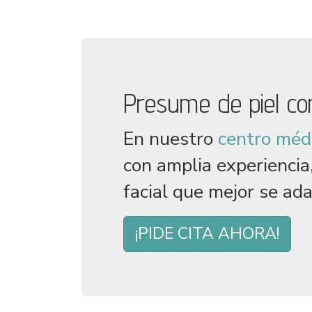
Presume de piel con
jumbotron
En nuestro
centro médi
con amplia experiencia
facial que mejor se ad
¡PIDE CITA AHORA!