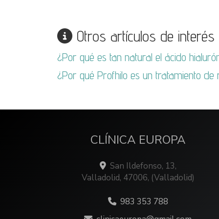
Otros artículos de interés
¿Por qué es tan natural el ácido hialuró
¿Por qué Profhilo es un tratamiento de
CLÍNICA EUROPA
San Ildefonso, 13,
Valladolid
,
47006
,
(Valladolid)
983 353 788