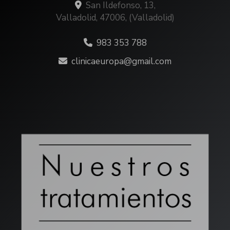
San Ildefonso, 13,
Valladolid
,
47006
,
(Valladolid)
983 353 788
clinicaeuropa
gmail.com