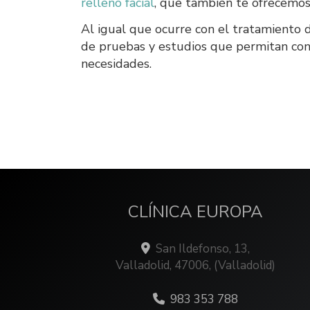
relleno facial
, que también te ofrecemos
Al igual que ocurre con el tratamiento d
de pruebas y estudios que permitan cono
necesidades.
CLÍNICA EUROPA
San Ildefonso, 13,
Valladolid
,
47006
,
(Valladolid)
983 353 788