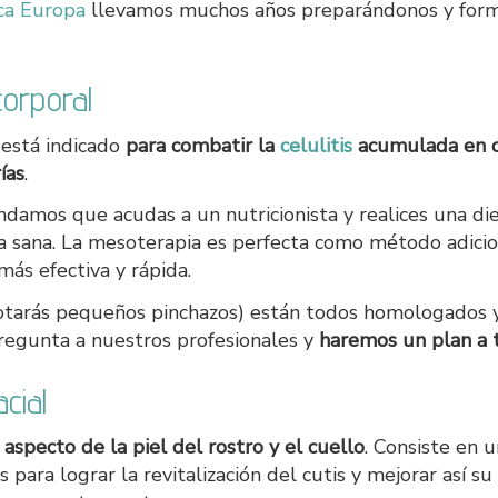
ica Europa
llevamos muchos años preparándonos y for
corporal
 está indicado
para combatir la
celulitis
acumulada en de
ías
.
ndamos que acudas a un nutricionista y realices una di
a sana. La mesoterapia es perfecta como método adicio
ás efectiva y rápida.
(notarás pequeños pinchazos) están todos homologados 
 Pregunta a nuestros profesionales y
haremos un plan a 
cial
aspecto de la piel del rostro y el cuello
. Consiste en u
para lograr la revitalización del cutis y mejorar así su 